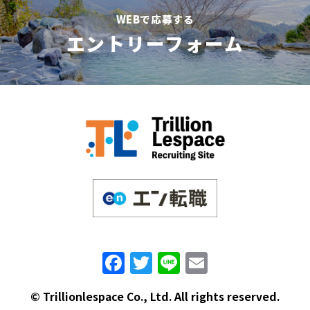
WEBで応募する
エントリーフォーム
F
T
Li
E
a
w
n
m
©︎ Trillionlespace Co., Ltd. All rights reserved.
c
it
e
ai